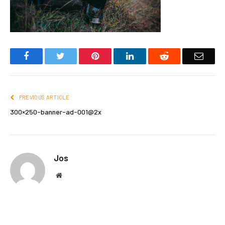
Facebook
Twitter
Pinterest
LinkedIn
Reddit
Email
PREVIOUS ARTICLE
300×250-banner-ad-001@2x
Jos
Website