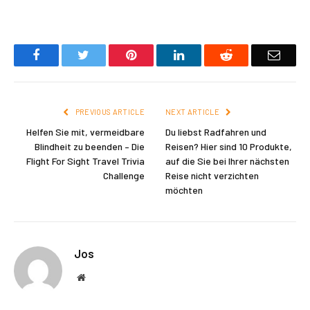
Facebook
Twitter
Pinterest
LinkedIn
Reddit
Email
PREVIOUS ARTICLE
NEXT ARTICLE
Helfen Sie mit, vermeidbare
Du liebst Radfahren und
Blindheit zu beenden – Die
Reisen? Hier sind 10 Produkte,
Flight For Sight Travel Trivia
auf die Sie bei Ihrer nächsten
Challenge
Reise nicht verzichten
möchten
Jos
Website