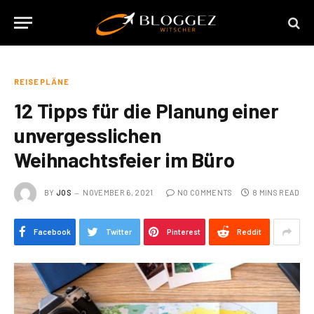
REISEPLÄNE
12 Tipps für die Planung einer
unvergesslichen
Weihnachtsfeier im Büro
BY
JOS
NOVEMBER 6, 2021
NO COMMENTS
8 MINS READ
Facebook
Twitter
Pinterest
Reddit